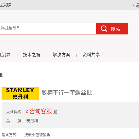
式采购
> 
搜索
虹划算
技术之窗
解决方案
资料共享
批
胶柄平行一字螺丝批
咨询客服
大虹价格：
￥
起
品 牌：
/史丹利
销售方式：
按最小包装销售