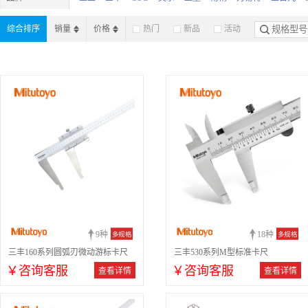
力准
马尔
上海
无锡
武进
MICI-TEC
OJIYAS
德
综合排序
销量
价格
热门
新品
活动
旌量
泉州
威海
长城
中原
9种
18种
多规格
多规格
三丰160系列圆弧刃微动游标卡尺
三丰530系列M型标准卡尺
￥咨询客服
￥咨询客服
查看详情
查看详情