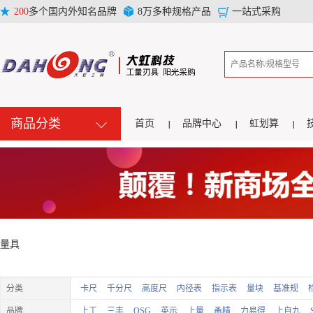
200
多个国内外知名品牌
8万多种规格产品
一站式采购
商品分类
首页
品牌中心
虹划算
量具
分类
卡尺
千分尺
高度尺
内径表
指示表
量块
基准规
品牌
上工
三丰
OSG
英示
上量
甬精
力易得
上自九