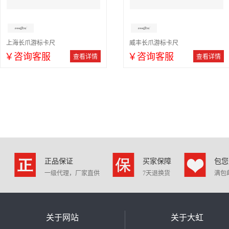
上海长爪游标卡尺
威丰长爪游标卡尺
￥咨询客服
￥咨询客服
查看详情
查看详情
正品保证
买家保障
包您
一级代理，厂家直供
7天退换货
满包
关于网站
关于大虹