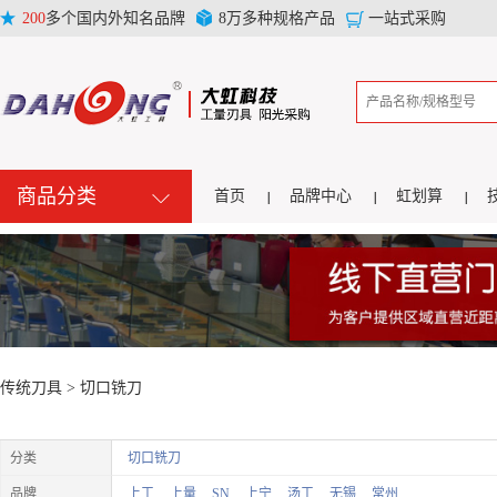
200
多个国内外知名品牌
8万多种规格产品
一站式采购
商品分类
首页
品牌中心
虹划算
传统刀具 >
切口铣刀
分类
切口铣刀
品牌
上工
上量
SN
上宁
汤工
无锡
常州