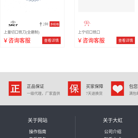
2种
多规格
上量切口铣刀(全磨制)
上宁切口铣口
￥咨询客服
￥咨询客服
查看详情
查看详情
正品保证
买家保障
包您
一级代理，厂家直供
7天退换货
满包
关于网站
关于大虹
操作指南
公司介绍