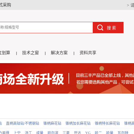
式采购
> 
搜索
虹划算
技术之窗
解决方案
资料共享
钻
直柄高钴钻/不锈钢钻
锥柄麻花钻
锥柄加长麻花钻
锥柄特长麻花钻
锥柄
力易得
上宁
汤工
成量
哈尔滨
三菱
世达
YG
哈二
哈量
瓦尔特