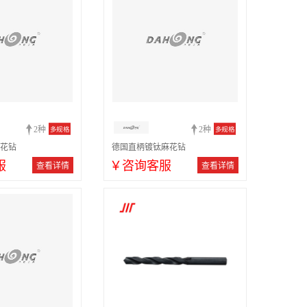
2种
2种
多规格
多规格
麻花钻
德国直柄镀钛麻花钻
服
￥咨询客服
查看详情
查看详情