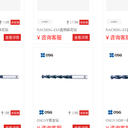
71种
177种
多规格
多规格
柄麻花钻
NACHISG-ESS直柄麻花钻
NACHISG-
￥咨询客服
￥咨询客
查看详情
查看详情
5种
55种
多规格
多规格
OSGVP黄金钻
OSGV-SDR