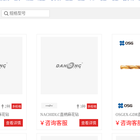
2种
3种
多规格
多规格
麻花钻
NACHIDLC直柄麻花钻
OSGEX-GD
￥咨询客服
￥咨询客
查看详情
查看详情