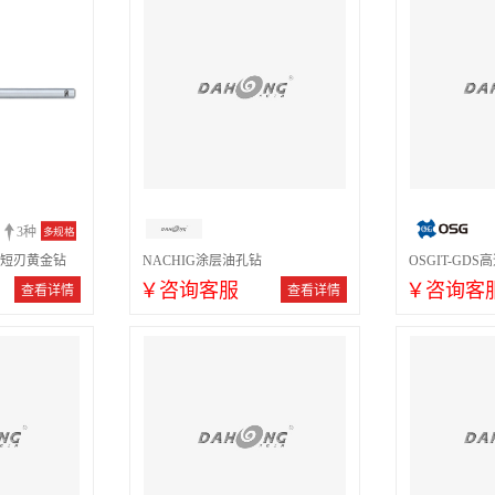
3种
多规格
长柄短刃黄金钻
NACHIG涂层油孔钻
OSGIT-GD
￥咨询客服
￥咨询客
查看详情
查看详情