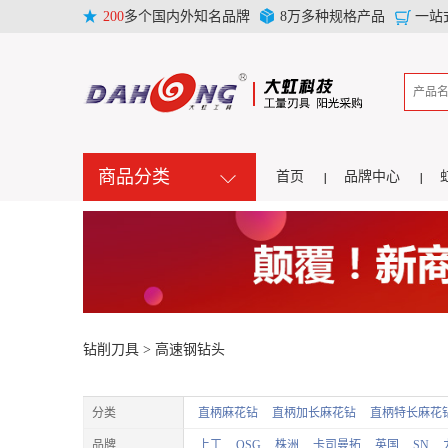
200
多个国内外知名品牌
8万多种规格产品
一站
商品分类
首页
品牌中心
钻削刀具 >
高速钢钻头
分类
直柄麻花钻
直柄加长麻花钻
直柄特长麻花
品牌
上工
OSG
株洲
卡司曼拓
英国
SN