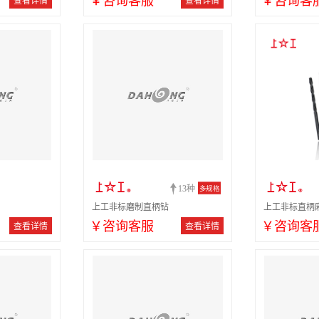
￥咨询客服
￥咨询客
查看详情
查看详情
13种
多规格
上工非标磨制直柄钻
上工非标直柄
￥咨询客服
￥咨询客
查看详情
查看详情