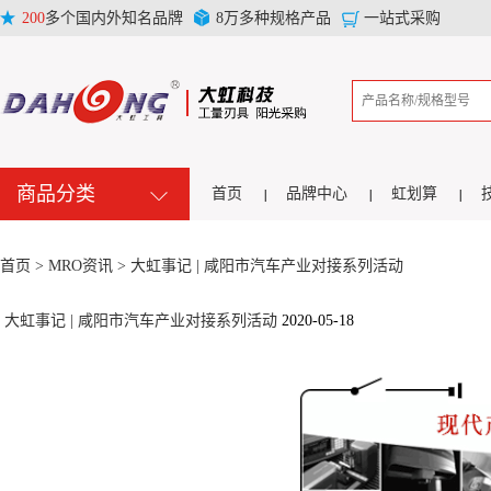
200
多个国内外知名品牌
8万多种规格产品
一站式采购
商品分类
首页
品牌中心
虹划算
首页 >
MRO资讯 >
大虹事记 | 咸阳市汽车产业对接系列活动
大虹事记 | 咸阳市汽车产业对接系列活动
2020-05-18