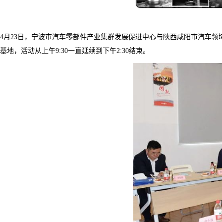
4月23日，宁波市汽车零部件产业集群发展促进中心与陕西咸阳市汽车
基地，活动从上午9:30一直延续到下午2:30结束。