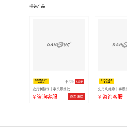
相关产品
8种
多规格
史丹利铬钼十字头螺丝批
史丹利绝缘十字螺
￥咨询客服
￥咨询客服
查看详情