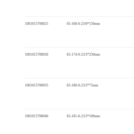
1001015700025
65-160-0-23/0*150mm
1001015700030
65-174-0-23/3*250mm
1001015700035
65-180-0-23/3*75mm
1001015700040
65-181-0-23/3*100mm