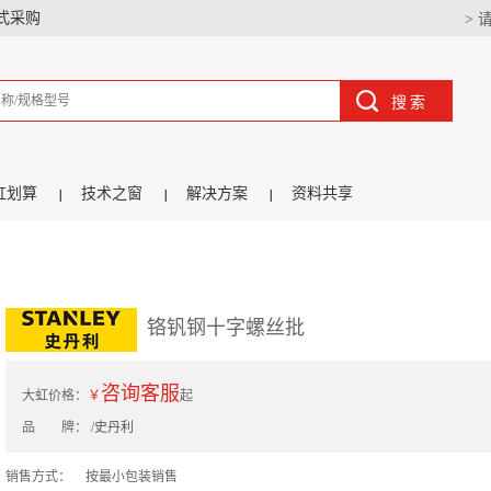
式采购
> 
搜索
虹划算
技术之窗
解决方案
资料共享
铬钒钢十字螺丝批
咨询客服
大虹价格：
￥
起
品 牌：
/史丹利
销售方式：
按最小包装销售