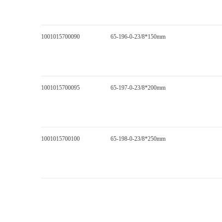
1001015700090
65-196-0-23/8*150mm
1001015700095
65-197-0-23/8*200mm
1001015700100
65-198-0-23/8*250mm