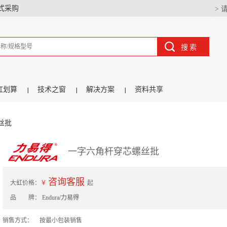
式采购
> 
搜索
虹划算
技术之窗
解决方案
资料共享
丝批
一字六角杆穿芯螺丝批
咨询客服
大虹价格：
￥
起
品 牌：
Endura/力易得
销售方式：
按最小包装销售