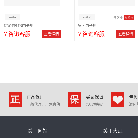
2种
多规格
KROEPLIN内卡规
德国内卡规
￥咨询客服
￥咨询客服
查看详情
查看详情
正品保证
买家保障
包您
一级代理，厂家直供
7天退换货
满包
关于网站
关于大虹