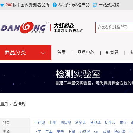
200
多个国内外知名品牌
8万多种规格产品
一站式采购
商品分类
首页
品牌中心
虹划算
量具 >
基准规
分类
半径规
卡规
测厚规
深度规
其他规
标准尺
角尺
品牌
上工
三丰
英示
上量
力易得
SK
成量
哈尔滨
世