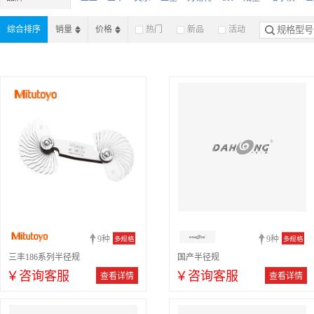
田岛
杭州
日本富士
威海
长城
KROEPLIN
沧州
综合排序
销量
价格
热门
新品
活动
9种
9种
多规格
多规格
三丰186系列半径规
国产半径规
￥咨询客服
￥咨询客服
查看详情
查看详情