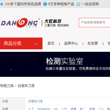
200
多个国内外知名品牌
8万多种规格产品
一站式采购
商品分类
首页
品牌中心
虹划算
传统刀具 >
白钢车刀条
分类
白钢车刀条
品牌
上工
DORMER
SN
上宁
成量
哈二
华祥
三A
株