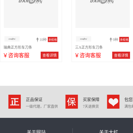
10种
9种
多规格
多规格
瑞典正方形车刀条
三A正方形车刀条
￥咨询客服
￥咨询客服
查看详情
查看详情
正品保证
买家保障
包您
一级代理，厂家直供
7天退换货
满包
关于网站
关于大虹