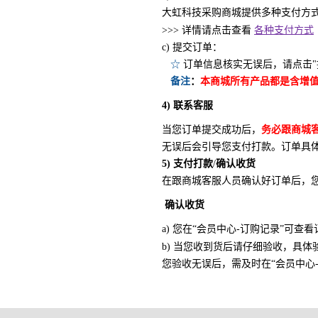
大虹科技采购商城提供多种支付方
各种支付方式
>>> 详情请点击查看
c)
提交订单：
☆
订单信息核实无误后，请点击
备注
：
本商城所有产品都是含增
4)
联系客服
当您订单提交成功后，
务必跟商城
无误后会引导您支付打款。订单具体
5)
支付打款
/
确认收货
在跟商城客服人员确认好订单后，您
确认收货
a) 您在“会员中心-订购记录”可
b) 当您收到货后请仔细验收，具体
您验收无误后，需及时在“会员中心