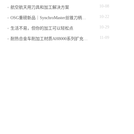
10-08
航空航天用刀具和加工解决方案
10-22
OSG重磅新品｜SynchroMaster丝锥刀柄强势来袭
10-29
生活不易，但你的加工可以轻松点
11-09
耐热合金车削加工材质AH8000系列扩充新的刀片几何形状和28型断屑槽