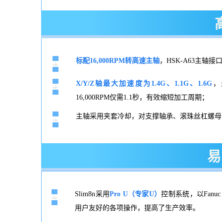
标配16,000RPM转
高速主轴
，HSK-A63主轴
X/Y/Z轴最大加速度为1.4G、1.1G、1.6G
，
16,000RPM仅需1.1秒，有效缩短加工周期；
主轴采用夹套冷却，对支撑轴承、滚珠丝杠螺母
易
Slim8n采用
Pro U（专家U）
控制系统，以Fan
用户友好的各项操作，提高了生产效率。