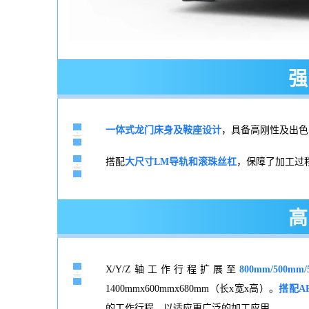
强
一体式龙门床身及鞍座设计
，具备高刚性及出色
搭配
大尺寸LM导轨和
滚珠丝杠
，保障了加工过
高
X/Y/Z轴工作行程扩展至
800mm/500mm/
1400mmx600mmx680mm（长x宽x高）。
搭配A
的工作行程，以适应更广泛的加工应用。