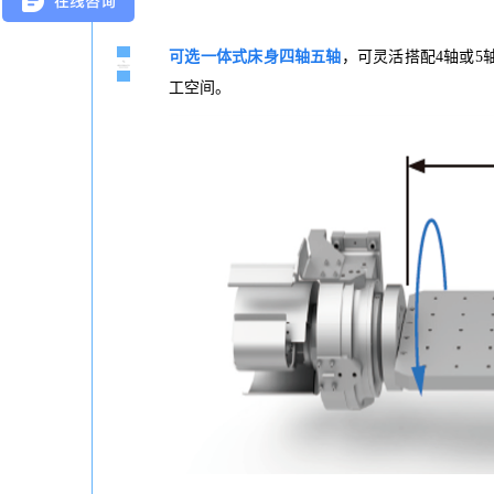
可选一体式床身四轴五轴
，可灵活搭配4轴或
工空间。