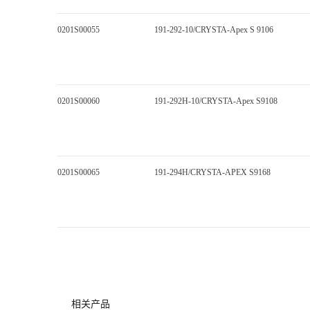
0201S00055
191-292-10/CRYSTA-Apex S 9106
0201S00060
191-292H-10/CRYSTA-Apex S9108
0201S00065
191-294H/CRYSTA-APEX S9168
相关产品