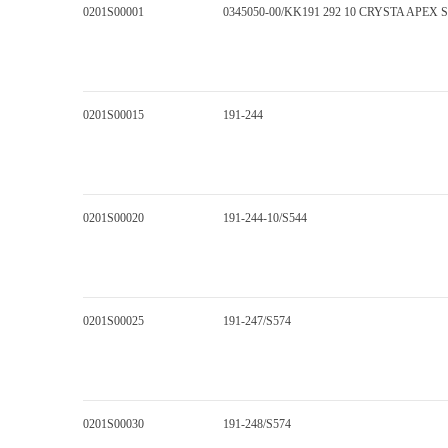
0201S00001
0345050-00/KK191 292 10 CRYSTA APEX S
0201S00015
191-244
0201S00020
191-244-10/S544
0201S00025
191-247/S574
0201S00030
191-248/S574