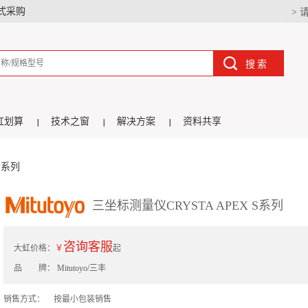
式采购
> 
搜索
虹划算
技术之窗
解决方案
资料共享
S系列
三坐标测量仪CRYSTA APEX S系列
咨询客服
大虹价格：
￥
起
品 牌：
Mitutoyo/三丰
销售方式：
按最小包装销售