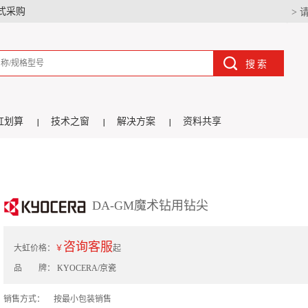
式采购
> 
搜索
虹划算
技术之窗
解决方案
资料共享
DA-GM魔术钻用钻尖
咨询客服
大虹价格：
￥
起
品 牌：
KYOCERA/京瓷
销售方式：
按最小包装销售