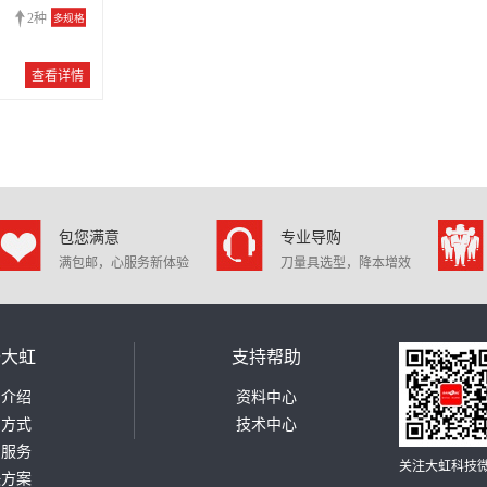
2种
多规格
查看详情
包您满意
专业导购
满包邮，心服务新体验
刀量具选型，降本增效
于大虹
支持帮助
司介绍
资料中心
系方式
技术中心
测服务
关注大虹科技
决方案