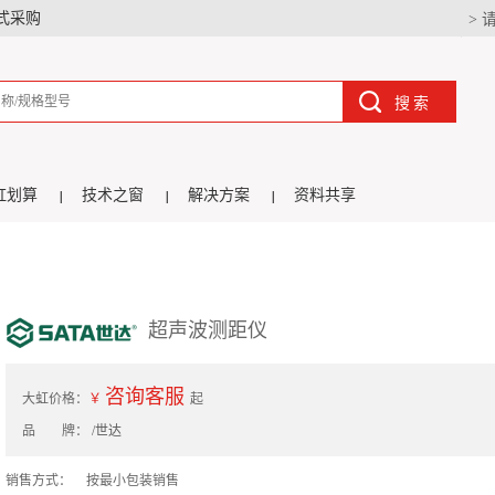
式采购
> 
搜索
虹划算
技术之窗
解决方案
资料共享
超声波测距仪
咨询客服
大虹价格：
￥
起
品 牌：
/世达
销售方式：
按最小包装销售