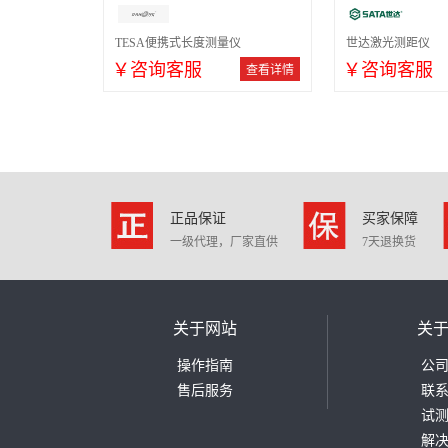
TESA便携式长度测量仪
世达激光测距仪
￥咨询客服
￥咨询客服
查看详情
正品保证
买家保障
一级代理，厂家直供
7天退换货
关于网站
关
操作指南
公
售后服务
联
试
解