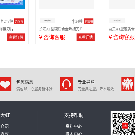
249种
24种
多规格
多规格
焊接刀片
长江A1型硬质合金焊接刀片
自贡A1型硬质
￥咨询客服
￥咨询客服
查看详情
查看详情
包您满意
专业导购
满包邮，心服务新体验
刀量具选型，降本增效
于大虹
支持帮助
司介绍
资料中心
系方式
技术中心