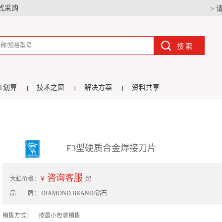
式采购
> 
搜索
虹划算
技术之窗
解决方案
资料共享
F3型硬质合金焊接刀片
咨询客服
大虹价格：
￥
起
品 牌：
DIAMOND BRAND/钻石
销售方式：
按最小包装销售