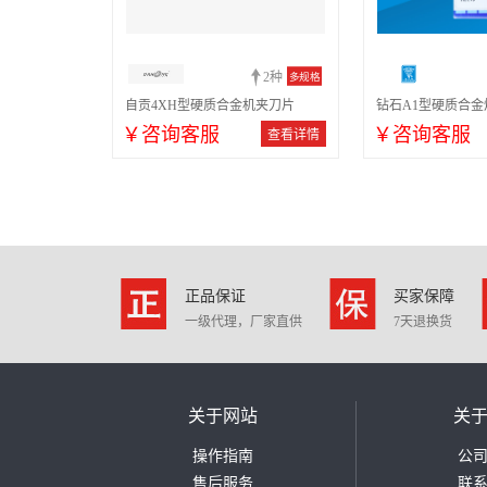
2种
多规格
自贡4XH型硬质合金机夹刀片
钻石A1型硬质合金
￥咨询客服
￥咨询客服
查看详情
正品保证
买家保障
一级代理，厂家直供
7天退换货
关于网站
关
操作指南
公
售后服务
联